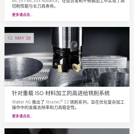
MC331/MC333 Advance，在钛合金和不锈钢加工中实现了高
切削性能与长刀具寿命。
更多请点击…
12
MAY
'26
针对重载 ISO 材料加工的高进给铣削系统
®
Walter AG 推出了 Xtra·tec
S3 铣削系列，旨在优化复杂加工
操作中的金属去除率和刀具稳定性。
更多请点击…