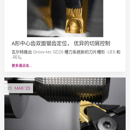
A形中心齿双面锯齿定位， 优异的切屑控制
瓦尔特推出 Groov-tec GD26 槽刀系统新的刀片槽形 -UE6 和
-RE6。
更多请点击…
25
MAR
'25