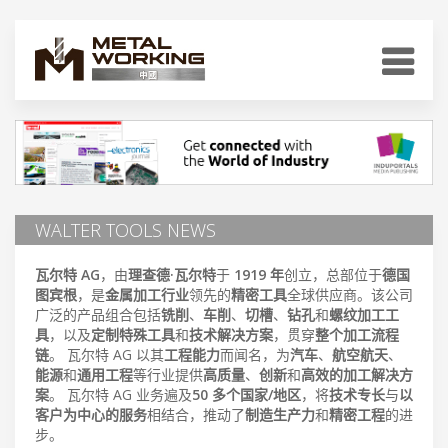
WALTER TOOLS NEWS
瓦尔特 AG
，由
理查德·瓦尔特
于
1919 年
创立，总部位于
德国
图宾根
，是
金属加工行业
领先的
精密工具
全球供应商。该公司
广泛的产品组合包括
铣削
、
车削
、
切槽
、
钻孔
和
螺纹加工工
具
，以及
定制特殊工具
和
技术解决方案
，贯穿
整个加工流程
链
。 瓦尔特 AG 以其
工程能力
而闻名，为
汽车
、
航空航天
、
能源
和
通用工程
等行业提供
高质量
、
创新
和
高效的加工解决方
案
。 瓦尔特 AG 业务遍及
50 多个国家/地区
，将
技术专长
与
以
客户为中心的服务
相结合，推动了
制造生产力
和
精密工程
的进
步。