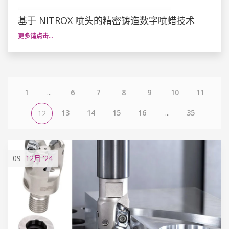
基于 NITROX 喷头的精密铸造数字喷蜡技术
更多请点击…
1
...
6
7
8
9
10
11
13
14
15
16
...
35
12
09
12月
'24