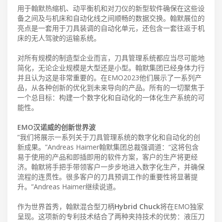
用于翰默热缩机、动平衡机和对刀仪的新型软件确保在这些设
备之间及与机床和自动化线之间顺畅的数据交换。翰默展位的
亮点是一套用于刀具装调的自动化单元，还包含一套往返于机
床的无人驾驶的运输系统。
对所有规模的制造型企业而言，刀具管理系统都应当尽可能地
简化，无论企业规模是大型还是小型。翰默集团已经身体力行
并且认为这是非常重要的。在EMO2023他们展示了一系列产
品，从各种创新的优化到未来导向的产品。所有的一切聚焦于
一个总目标：构建一个数字化和自动化的一体化生产系统的可
能性。
EMO汉诺威的创新世界波
“我们将展示一系列关于刀具管理系统的数字化和自动化的创
新成果。”Andreas Haimer翰默集团总裁强调道：“这将包含
易于使用的产品和即插即用的软件方案，客户的生产将更经
济。翰默将手把手带领客户一步步地进入数字化生产，并确保
流程的连贯性。很多客户的刀具预调工作的重要性将显著提
升。”Andreas Haimer继续说道。
作为世界首秀，翰默混合型刀柄
Hybrid Chuck
将在EMO独家
呈现。这项新的专利技术结合了两种夹持技术的优势：液压刀