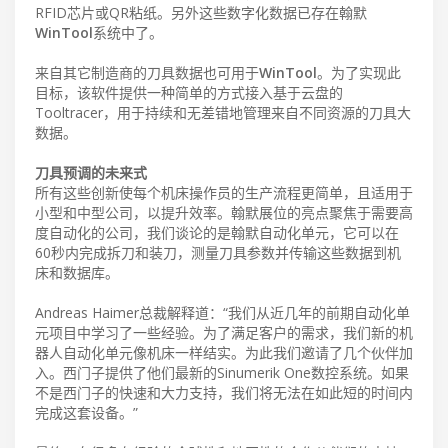
RFID芯片或QR粘纸。另外这些数字化数据已存在翰默
WinTool
系统中了。
来自其它制造商的刀具数据也可用于
WinTool
。为了实现此
目标，该软件提供一种简单的方式接入基于云盘的
Tooltracer，用于持续和无差错地管理来自不同资源的刀具大
数据。
刀具预调的未来式
所有这些创新使每个机床操作员的生产流程更简单，且适用于
小型和中型公司，以提升效率。翰默展位的亮点聚焦于需要高
度自动化的公司，我们谈论的是翰默自动化单元，它可以在
60秒内完成拆刀和装刀，测量刀具参数并传输这些数据到机
床和数据库。
Andreas Haimer总裁解释道：“我们从近几年的前期自动化单
元项目中学习了一些经验。为了满足客户的需求，我们新的机
器人自动化单元像机床一样结实。为此我们邀请了几个伙伴加
入。西门子提供了他们最新的Sinumerik One数控系统。如果
不是西门子的快速和大力支持，我们将无法在如此短的时间内
完成这套设备。”