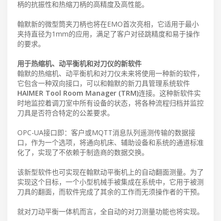
柄的抗振性和热缩刀柄的高精度及高性能。
翰默新的微型筒夹刀柄也将在EMO首次亮相，它适用于最小
夹持直径为1mm的应用，满足了客户对径跳精度和易于操作
的要求。
用于热缩机、动平衡机和对刀仪的新软件
翰默的热缩机、动平衡机和对刀仪未来将使用一种新的软件，
它包含一种双向接口，可以和翰默的新刀具管理系统软件
HAIMER Tool Room Manager (TRM)
连接。这种新软件实
时地监控着调刀室中所有设备的状态，将各种流程归档并监控
刀具是否符合特定的公差要求。
OPC-UA接口即：客户或MQTT消息队列遥测传输的数据接
口，作为一个选项，将通向机床、辅助设备和系统的通道标准
化了，实现了不依赖于制造商的数据交换。
该新型软件也可实现在翰默动平衡机上的自动翻面测量。为了
实现这个目标，一个小型机械手被集成在系统中，它用于被测
刀具的翻面，而软件完成了其余的工作而无须操作者的干预。
就对刀动平衡一体机而言，全自动的对刀测量功能也将实现。