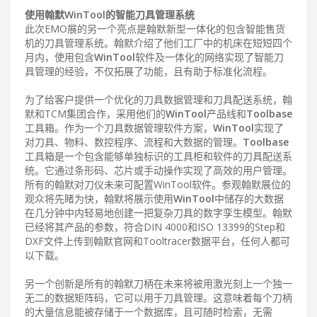
使用翰默WinTool的智能刀具管理系统
此次EMO展的另一个亮点是翰默新型一体化的包含智能售货
机的刀具管理系统。翰默介绍了他们工厂中的机床在短短四个
月内，使用包含
WinTool
软件及一体化的网络实现了智能刀
具管理的经验，不仅拓展了功能，且有助于标准化流程。
为了给客户提供一个优化的刀具数据管理和刀具配送系统，翰
默和TCM集团合作，采用他们的
WinTool
产品线和
Toolbase
工具箱。作为一个刀具数据管理软件方案，
WinTool
实现了
对刀具、物料、数控程序、流程和大数据的管理。
Toolbase
工具箱是一个包含能够单独标识的工具柜和软件的刀具配送系
统。它通过条形码、芯片或手动操作实现了高效的用户管理。
所有的翰默对刀仪未来可配置WinTool软件。参观翰默展位的
观众将先睹为快，翰默将展示使用
WinTool
中储存的大数据
在几分钟中内轻易地创建一把复杂刀具的数字孪生模型。翰默
已经将其产品的参数，符合DIN 4000和ISO 13399的Step和
DXF文件上传到翰默官网和Tooltracer数据平台，任何人都可
以下载。
另一个创新是所有的翰默刀柄在未来将被用激光刻上一个独一
无二的数据矩阵码，它可以用于刀具管理。这意味着每个刀柄
的大量信息能被存储于一个数据库，且可随时检索，无需