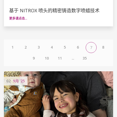
基于 NITROX 喷头的精密铸造数字喷蜡技术
更多请点击…
1
2
3
4
5
6
8
7
9
10
11
...
35
02
9月
'25