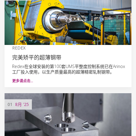
REDEX
完美矫平的超薄钢带
Redex在全球安装的第100套UMS平整度控制系统已在Arinox
工厂投入使用，以生产质量最高的超薄精密轧制钢带。
更多请点击…
01
8月
'25