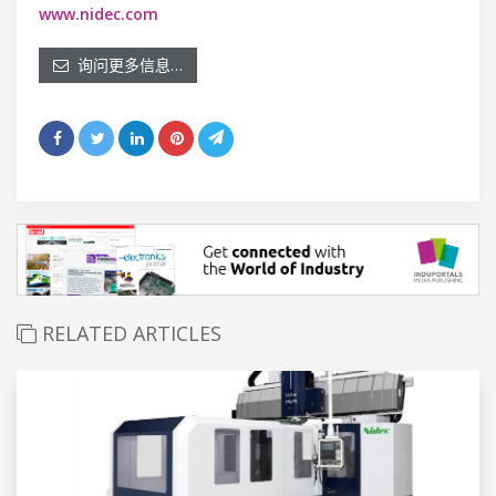
www.nidec.com
询问更多信息…
RELATED ARTICLES