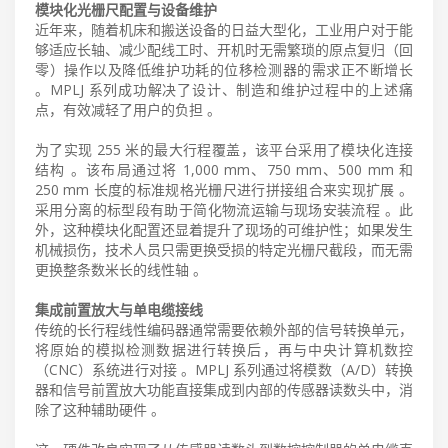
模块化光栅尺配置与设备维护
近年来，随着机床和搬送设备的日益大型化，工业用户对于能
够适应长轴、减少配线工时、开机时无需繁琐的原点复归（回
零）操作以及降低维护功耗的位移检测器的需求正不断增长
。MPLJ 系列成功解决了设计、制造和维护过程中的上述痛
点，有效减轻了用户的负担 。
为了实现 255 米的最大行程覆盖，该平台采用了模块化连接
结构 。该布局通过将 1,000 mm、750 mm、500 mm 和
250 mm 长度的标准规格光栅尺进行拼接组合来实现扩展 。
采用分离的标型段有助于简化物流运输与现场安装流程 。此
外，这种模块化配置还显着提升了现场的可维护性；如果发生
机械损伤，技术人员只需更换受损的特定光栅尺截段，而无需
更换整条数米长的线性轴 。
集成前置放大与单电缆接线
传统的长行程线性编码器通常需要依赖外部的信号转换单元，
将原始的模拟检测数据进行转换后，再与中央计算机数控
（CNC）系统进行对接 。MPLJ 系列通过将模数（A/D）转换
器和信号前置放大功能直接集成到内部的传感器读数头中，消
除了这种辅助硬件 。