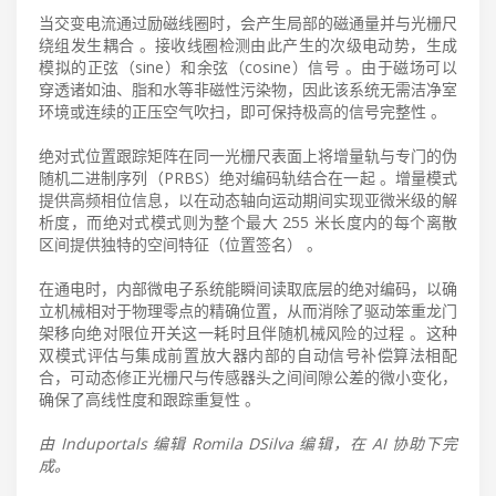
当交变电流通过励磁线圈时，会产生局部的磁通量并与光栅尺
绕组发生耦合 。接收线圈检测由此产生的次级电动势，生成
模拟的正弦（sine）和余弦（cosine）信号 。由于磁场可以
穿透诸如油、脂和水等非磁性污染物，因此该系统无需洁净室
环境或连续的正压空气吹扫，即可保持极高的信号完整性 。
绝对式位置跟踪矩阵在同一光栅尺表面上将增量轨与专门的伪
随机二进制序列（PRBS）绝对编码轨结合在一起 。增量模式
提供高频相位信息，以在动态轴向运动期间实现亚微米级的解
析度，而绝对式模式则为整个最大 255 米长度内的每个离散
区间提供独特的空间特征（位置签名） 。
在通电时，内部微电子系统能瞬间读取底层的绝对编码，以确
立机械相对于物理零点的精确位置，从而消除了驱动笨重龙门
架移向绝对限位开关这一耗时且伴随机械风险的过程 。这种
双模式评估与集成前置放大器内部的自动信号补偿算法相配
合，可动态修正光栅尺与传感器头之间间隙公差的微小变化，
确保了高线性度和跟踪重复性 。
由 Induportals 编辑 Romila DSilva 编辑，在 AI 协助下完
成。