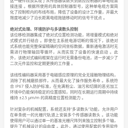
这一硬件改良实现了从传感器读数头到数控控制器的单电缆直
接连接 。根据所使用的具体控制器型号，这种单电缆方案简
化了控制柜内的布线布局，降低了设备的设计工作量，并最大
限度地减少了沿长距离电缆拖链移动时的信号干扰点 。
绝对式处理、环境防护与多读数头控制
该位移检测器集成了绝对式位置检测功能，将增量模式和绝对
式模式并行结合 。即使在主系统电源切断的情况下，该绝对
式系统也能完整保留精确的空间坐标数据，重新通电激活时无
需进行物理轴回零循环，从而实现了设备的快速启动 。此
外，该绝对式编码框架在运行时无需备份电池，进一步减少了
二次元件监控和定期更换的工作量 。
该线性编码器采用基于电磁感应原理的完全无接触物理结构，
消除了机械磨损部件，从而最大化了操作服务寿命 。系统符
合 IP67 侵入防护标准，在充满粉尘、油污和切屑的恶劣加工
环境中仍能保持稳定的位置感知，同时在长期运行周期中持续
维持 ±2.5 μm/m 的高精度位置检测能力 。
针对复杂的机械配置，系统还支持“多读数头”功能，允许用户
在单条统一的光栅尺轨道上安装多个传感器读数头 。该功能
使得用户可以通过单一的基准光栅尺阵列来独立控制多个轴，
提升了机械设计的自由度 。此外，通过使用配套的专用软件