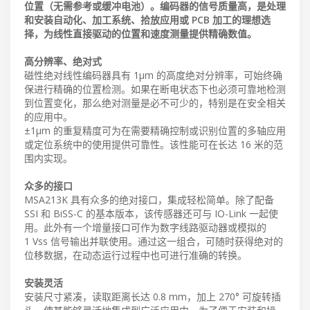
位置（无需参考或缓冲电池）。编码器的信号质量高，是处理
和安装自动化、加工系统、拾放应用或 PCB 加工的理想选
择，为线性直接驱动的位置和速度测量提供精确数值。
高分辨率、绝对式
磁性绝对线性编码器具有 1μm 的高度绝对分辨率，可始终确
保进行精确的位置检测。如果在断电状态下也必须可靠地检测
到位置变化，那么绝对测量是必不可少的，特别是在安全相关
的应用中。
±1μm 的重复精度可为在需要精确控制或识别位置的多轴应用
或定位系统中的使用提供可靠性。该性能可在长达 16 米的范
围内实现。
众多的接口
MSA213K 具有众多的绝对接口，集成轻松简单。除了配备
SSI 和 BiSS-C 的基本版本，该传感器还可与 IO-Link 一起使
用。此外有一个增量接口可作为数字线路驱动器或模拟的
1 Vss 信号输出并联使用。通过这一组合，可随时获得绝对的
位移数据，在动态运行过程中也可进行准确的转换。
安装灵活
安装尺寸紧凑，读取距离长达 0.8 mm，加上 270° 可旋转插